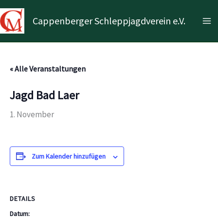
Zum
Inhalt
Cappenberger Schleppjagdverein e.V.
Ma
springen
Me
« Alle Veranstaltungen
Jagd Bad Laer
1. November
Zum Kalender hinzufügen
DETAILS
Datum: