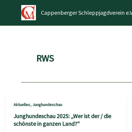
Zum
Inhalt
Cappenberger Schleppjagdverein e.V
springen
RWS
,
Aktuelles
Junghundeschau
Junghundeschau 2025: „Wer ist der / die
schönste in ganzen Land?“