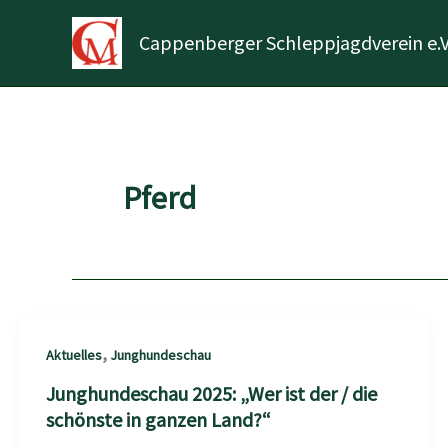
Zum
Inhalt
Cappenberger Schleppjagdverein e.V
springen
Pferd
,
Aktuelles
Junghundeschau
Junghundeschau 2025: „Wer ist der / die
schönste in ganzen Land?“